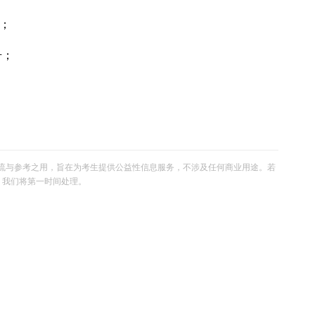
m；
号；
流与参考之用，旨在为考生提供公益性信息服务，不涉及任何商业用途。若
om，我们将第一时间处理。