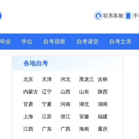
联系客服
手
毕业
学位
自考观察
自考课堂
自考文库
各地自考
北京
天津
河北
黑龙江
吉林
内蒙古
辽宁
山西
山东
陕西
甘肃
宁夏
河南
湖北
湖南
上海
江苏
浙江
安徽
福建
江西
广东
广西
海南
重庆