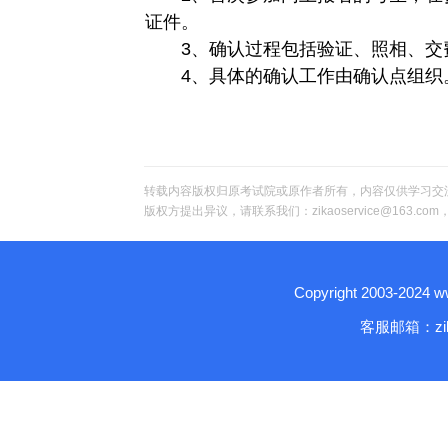
证件。
3、确认过程包括验证、照相、交费
4、具体的确认工作由确认点组织
转载内容版权归原考试院或原作者所有，内容仅供学习交
版权方提出异议，请联系我们：zikaoservice@163.c
Copyright 2003-2024
客服邮箱：zika