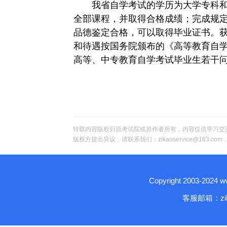
我省自学考试的学历为大学专科和
全部课程，并取得合格成绩；完成规
品德鉴定合格，可以取得毕业证书。
和待遇按国务院颁布的《高等教育自学
高等、中专教育自学考试毕业生若干
转载内容版权归原考试院或原作者所有，内容仅供学习交
版权方提出异议，请联系我们：zikaoservice@163.c
Copyright 2003-2024
客服邮箱：zika