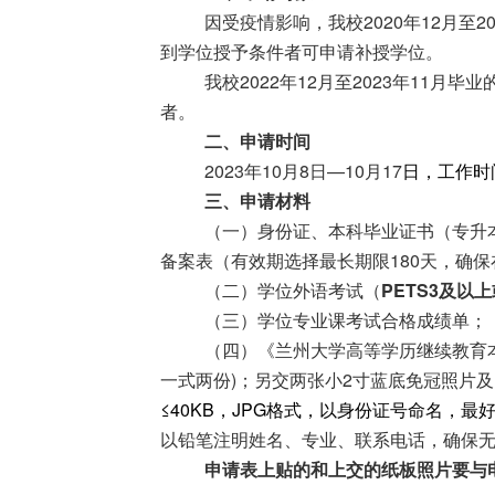
因受疫情影响，我校20
20
年12月至20
到学位授予条件者可申请补授学位。
我校20
2
2年12月至2023年11月
者。
二、申请时间
2023年10月8日—10月1
7
日，工作时
三、申请材料
（一）身份证、本科毕业证书（专升
备案表（有效期选择最长期限180天，确保在
（二）学位外语考试（
P
ETS3
及以上
（三）学位专业课考试合格成绩单；
（四）《兰州大学高等学历继续教育
一式两份)；另交
两
张
小
2寸蓝底免冠照片
≤
4
0KB，JPG格式，以身份证号命名
，
最
以铅笔注明姓名、专业、联系电话，确保
申请表上贴的和上交的纸板照片要与