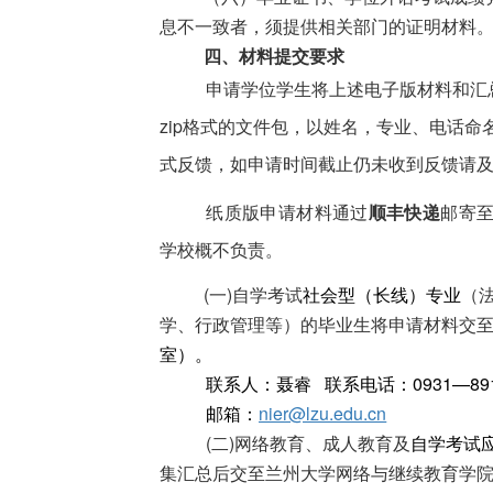
息不一致者，须提供相关部门的证明材料
四、材料提交要求
申请学位学生将上述电子版材料和汇
z
ip
格式的文件包，以姓名，专业、电话命
式反馈，如申请时间截止仍未收到反馈请
纸质版申请材料通过
顺丰快递
邮寄
学校概不负责。
(一)自学考试
社会型（长线）专业
（
学、行政管理等）的毕业生将申请材料交
室）。
联系人：聂睿
联系电话：0931—891
邮箱：
nier@lzu.edu.cn
(二)网络教育、成人教育及
自学考试
集汇总后交至兰州大学网络与继续教育学