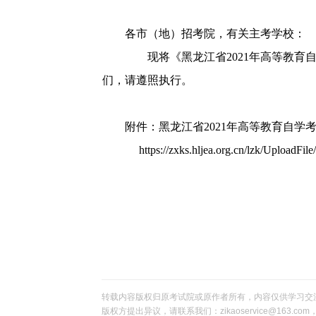
各市（地）招考院，有关主考学校：
现将《黑龙江省
2021年高等教
们，请遵照执行。
附件：黑龙江省
2021年高等教育自
https://zxks.hljea.org.cn/lzk/UploadFil
2
转载内容版权归原考试院或原作者所有，内容仅供学习交
版权方提出异议，请联系我们：zikaoservice@163.c