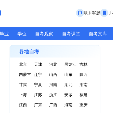
联系客服
手
毕业
学位
自考观察
自考课堂
自考文库
各地自考
北京
天津
河北
黑龙江
吉林
内蒙古
辽宁
山西
山东
陕西
甘肃
宁夏
河南
湖北
湖南
上海
江苏
浙江
安徽
福建
江西
广东
广西
海南
重庆