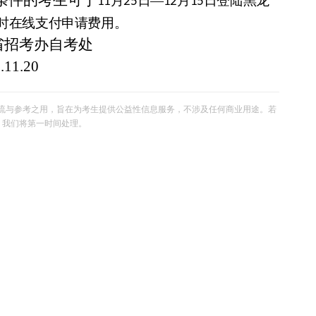
条件的考生可于
月
日—
月
日登陆黑龙
11
25
12
15
时在线支付申请费用。
省招考办自考处
.11.20
流与参考之用，旨在为考生提供公益性信息服务，不涉及任何商业用途。若
om，我们将第一时间处理。