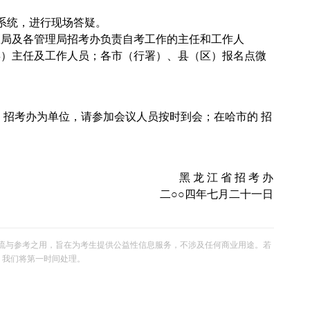
统，进行现场答疑。
总局及各管理局招考办负责自考工作的主任和工作人
县）主任及工作人员；各市（行署）、县（区）报名点微
招考办为单位，请参加会议人员按时到会；在哈市的 招
黑 龙 江 省 招 考 办
二○○四年七月二十一日
流与参考之用，旨在为考生提供公益性信息服务，不涉及任何商业用途。若
om，我们将第一时间处理。