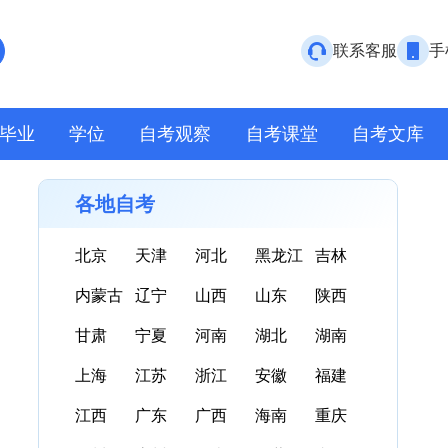
联系客服
手
毕业
学位
自考观察
自考课堂
自考文库
各地自考
北京
天津
河北
黑龙江
吉林
内蒙古
辽宁
山西
山东
陕西
甘肃
宁夏
河南
湖北
湖南
上海
江苏
浙江
安徽
福建
江西
广东
广西
海南
重庆