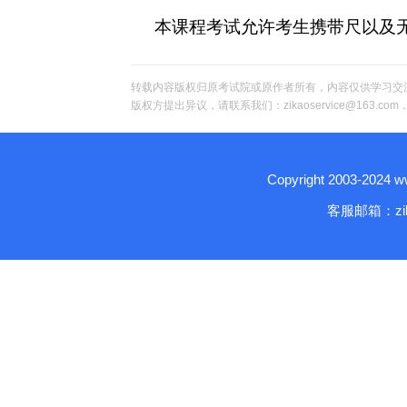
本课程考试允许考生携带尺以及
转载内容版权归原考试院或原作者所有，内容仅供学习交
版权方提出异议，请联系我们：zikaoservice@163.c
Copyright 2003-2024
客服邮箱：zika