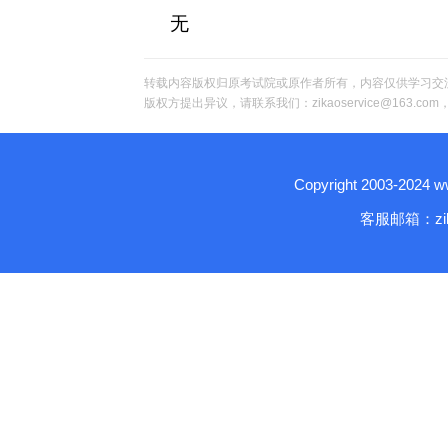
无
转载内容版权归原考试院或原作者所有，内容仅供学习交
版权方提出异议，请联系我们：zikaoservice@163.c
Copyright 2003-2024
客服邮箱：zika