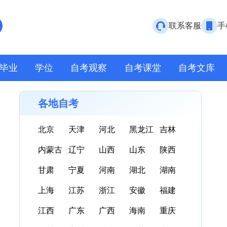
联系客服
手
毕业
学位
自考观察
自考课堂
自考文库
各地自考
北京
天津
河北
黑龙江
吉林
内蒙古
辽宁
山西
山东
陕西
甘肃
宁夏
河南
湖北
湖南
上海
江苏
浙江
安徽
福建
江西
广东
广西
海南
重庆