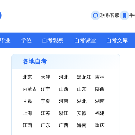
联系客服
手
毕业
学位
自考观察
自考课堂
自考文库
各地自考
北京
天津
河北
黑龙江
吉林
内蒙古
辽宁
山西
山东
陕西
甘肃
宁夏
河南
湖北
湖南
上海
江苏
浙江
安徽
福建
江西
广东
广西
海南
重庆